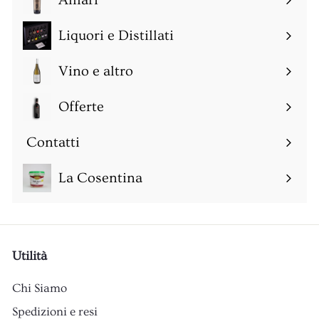
Amari
Espandi
sottomenu
Liquori e Distillati
Espandi
sottomenu
Vino e altro
Espandi
sottomenu
Offerte
Espandi
sottomenu
Contatti
Espandi
sottomenu
La Cosentina
Utilità
Chi Siamo
Spedizioni e resi