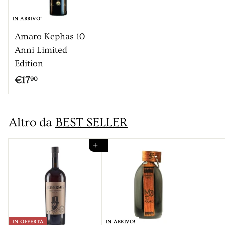
IN ARRIVO!
Amaro Kephas 10
Anni Limited
Edition
€
€17
90
1
7
Altro da
BEST SELLER
,
9
Aggiungi al carrello
0
IN OFFERTA
IN ARRIVO!