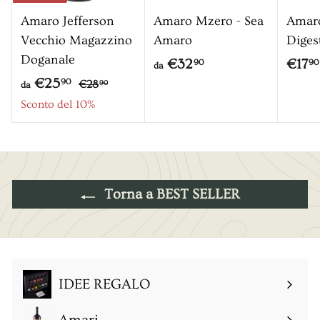
Amaro Jefferson
Amaro Mzero - Sea
Amar
Vecchio Magazzino
Amaro
Diges
Doganale
d
€32
€17
90
90
da
P
d
€25
€
a
90
€28
90
da
r
2
a
Sconto del 10%
€
8
e
€
3
,
z
2
2
9
z
5
0
,
o
,
9
Torna a BEST SELLER
9
0
0
IDEE REGALO