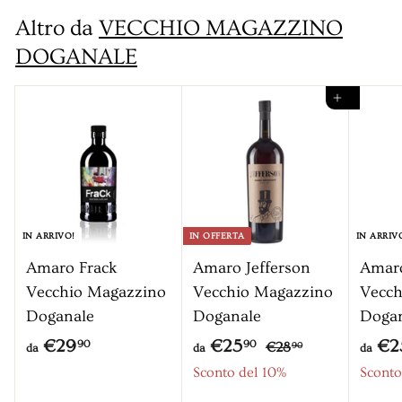
€
Altro da
VECCHIO MAGAZZINO
3
DOGANALE
7
,
Aggiungi al carrello
9
0
IN ARRIVO!
IN OFFERTA
IN ARRIV
Amaro Frack
Amaro Jefferson
Amar
Vecchio Magazzino
Vecchio Magazzino
Vecch
Doganale
Doganale
Doga
P
d
d
€29
€25
€2
€
90
90
€28
90
da
da
da
r
2
a
a
Sconto del 10%
Sconto
8
e
€
€