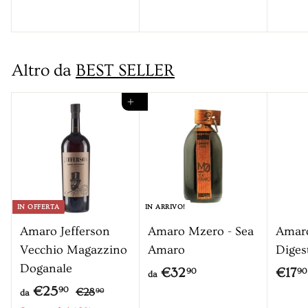
,
z
2
2
9
z
9
5
0
o
,
,
Altro da
BEST SELLER
9
9
0
0
Aggiungi al carrello
IN OFFERTA
IN ARRIVO!
Amaro Jefferson
Amaro Mzero - Sea
Amar
Vecchio Magazzino
Amaro
Diges
Doganale
d
€32
€17
90
90
da
P
d
€25
€
a
90
€28
90
da