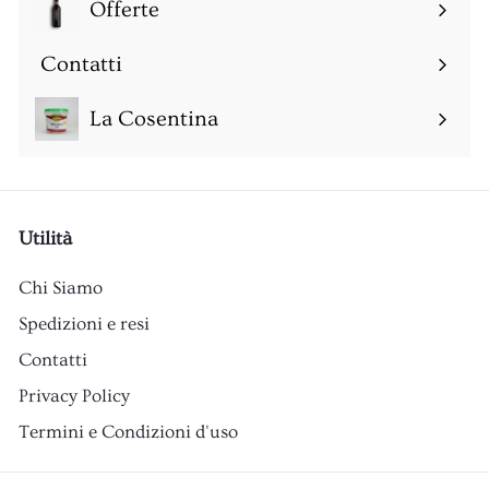
sottomenu
Offerte
Espandi
sottomenu
Contatti
Espandi
sottomenu
La Cosentina
Utilità
Chi Siamo
Spedizioni e resi
Contatti
Privacy Policy
Termini e Condizioni d'uso