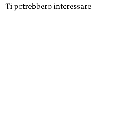
Ti potrebbero interessare
Liquore Madame
Milù Erbe
Balsamiche Vecchio
Magazzino
Doganale
d
€37
90
da
a