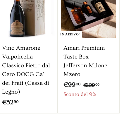
g
t
t
i
o
a
u
n
t
g
o
i
IN ARRIVO!
a
l
Vino Amarone
Amari Premium
c
Valpolicella
Taste Box
a
Classico Pietro dal
Jefferson Milone
r
r
Cero DOCG Ca'
Mzero
e
dei Frati (Cassa di
P
€
P
€99
€
00
€109
l
00
Legno)
l
r
r
1
9
Sconto del 9%
o
0
€
e
e
€52
90
9
9
z
z
5
,
,
z
z
2
0
0
o
o