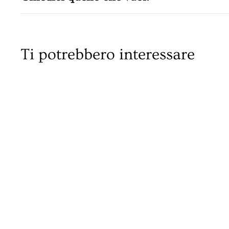
Ti potrebbero interessare
IN ARRIVO!
Grappa OF
Oroscopo Ariete