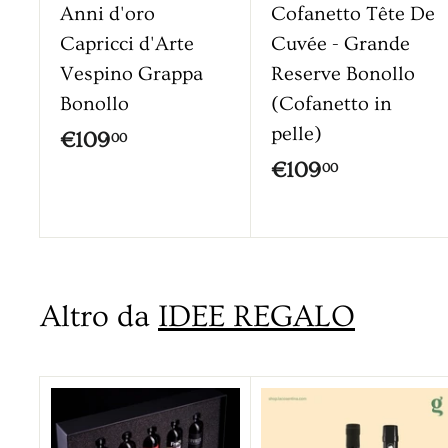
Anni d'oro
Cofanetto Tête De
Capricci d'Arte
Cuvée - Grande
Vespino Grappa
Reserve Bonollo
Bonollo
(Cofanetto in
pelle)
€
€109
00
€
€109
1
00
1
0
0
9
9
,
,
0
Altro da
IDEE REGALO
0
0
0
A
g