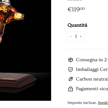
Prezzo
€119,00
€119
00
Quantità
−
+
Consegna in 2-
Imballaggi Cert
Carbon neutra
Pagamenti sicur
Imposte incluse.
Spedi