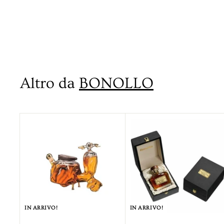
Bonollo
€
€119
00
1
1
9
Altro da
BONOLLO
,
0
0
IN ARRIVO!
IN ARRIVO!