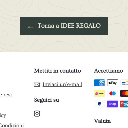
0
9
s
0
c
o
Torna a IDEE REGALO
n
t
a
t
o
Mettiti in contatto
Accettiamo
Inviaci un'e-mail
e resi
Seguici su
Instagram
icy
Valuta
Condizioni