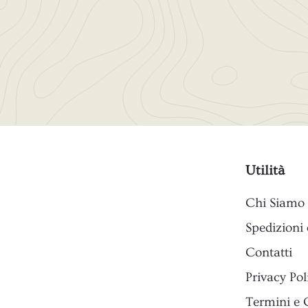
0
0
s
c
o
n
t
a
t
o
Utilità
Chi Siamo
Spedizioni 
Contatti
Privacy Pol
Termini e 