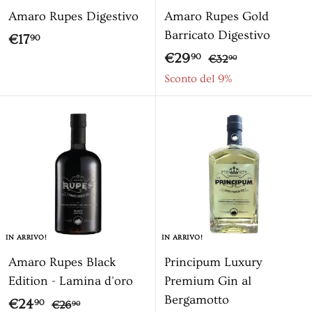
e
Amaro Rupes Digestivo
Amaro Rupes Gold
n
Barricato Digestivo
€
€17
90
t
P
P
€
€29
1
€
90
€32
90
i
r
r
3
2
Sconto del 9%
7
n
2
e
e
9
,
a
,
z
z
,
9
9
z
z
9
0
0
o
o
0
s
c
o
n
IN ARRIVO!
IN ARRIVO!
t
Amaro Rupes Black
Principum Luxury
a
Edition - Lamina d'oro
Premium Gin al
t
Bergamotto
o
P
P
€
€24
€
90
€26
90