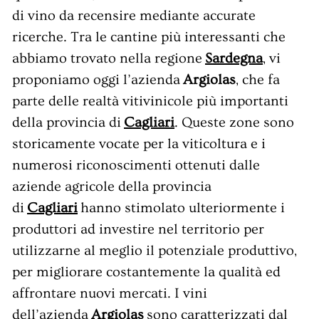
e
di vino da recensire mediante accurate
n
ricerche. Tra le cantine più interessanti che
t
abbiamo trovato nella regione
Sardegna
, vi
i
proponiamo oggi l’azienda
Argiolas
, che fa
n
parte delle realtà vitivinicole più importanti
a
della provincia di
Cagliari
. Queste zone sono
storicamente vocate per la viticoltura e i
numerosi riconoscimenti ottenuti dalle
aziende agricole della provincia
di
Cagliari
hanno stimolato ulteriormente i
produttori ad investire nel territorio per
utilizzarne al meglio il potenziale produttivo,
per migliorare costantemente la qualità ed
affrontare nuovi mercati. I vini
dell’azienda
Argiolas
sono caratterizzati dal