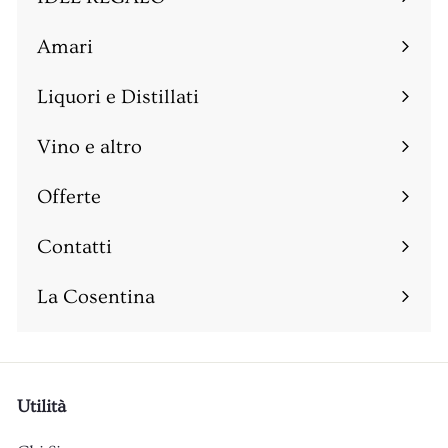
Amari
Espandi
sottomenu
Liquori e Distillati
Espandi
sottomenu
Vino e altro
Espandi
sottomenu
Offerte
Espandi
sottomenu
Contatti
Espandi
sottomenu
La Cosentina
Utilità