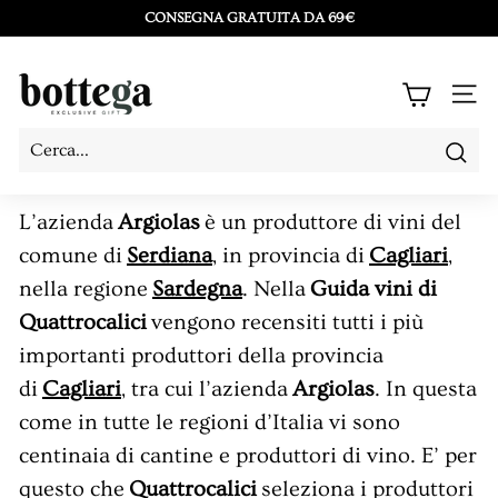
Vai
CONSEGNA GRATUITA DA 69€
direttamente
Metti
ai
in
B
contenuti
NAV
pausa
o
presentazione
t
Cerc
Cerca
Chiudi
t
L’azienda
Argiolas
è un produttore di vini del
e
comune di
Serdiana
, in provincia di
Cagliari
,
g
nella regione
Sardegna
. Nella
Guida vini di
a
Quattrocalici
vengono recensiti tutti i più
L
importanti produttori della provincia
a
di
Cagliari
, tra cui l’azienda
Argiolas
. In questa
C
come in tutte le regioni d’Italia vi sono
o
centinaia di cantine e produttori di vino. E’ per
s
questo che
Quattrocalici
seleziona i produttori