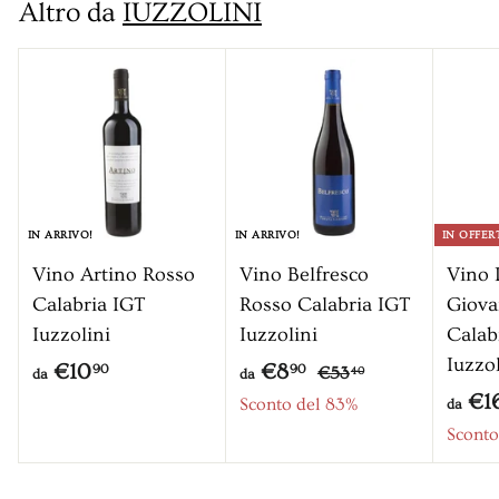
z
z
Altro da
IUZZOLINI
5
0
o
o
0
s
c
o
n
t
a
IN ARRIVO!
IN ARRIVO!
IN OFFER
t
Vino Artino Rosso
Vino Belfresco
Vino
o
Calabria IGT
Rosso Calabria IGT
Giova
Iuzzolini
Iuzzolini
Calab
Iuzzol
P
d
d
€10
€8
€
90
90
€53
40
da
da
r
5
€1
a
a
Sconto del 83%
da
3
e
Sconto
€
€
,
z
1
8
4
z