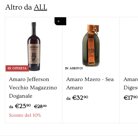
0
,
0
o
Altro da
ALL
,
9
9
0
Aggiungi al carrello
0
IN OFFERTA
IN ARRIVO!
Amaro Jefferson
Amaro Mzero - Sea
Amar
Vecchio Magazzino
Amaro
Diges
Doganale
d
€32
€17
90
90
da
P
d
€25
€
a
90
€28
90
da
r
2
a
Sconto del 10%
€
8
e
€
3
,
z
2
2
9