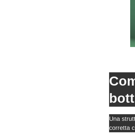
Com
bott
Una strut
corretta c