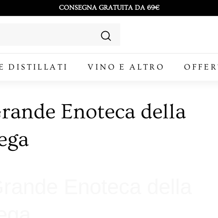
CONSEGNA GRATUITA DA 69€
Metti
in
Cerca
pausa
E DISTILLATI
VINO E ALTRO
presentazione
OFFER
rande Enoteca della
ega
rande Enoteca della
ega