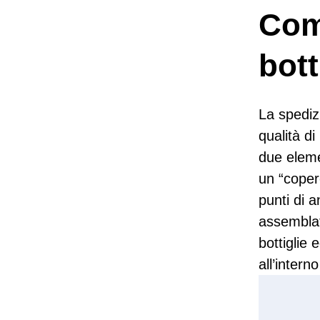
Com
bott
La spediz
qualità di
due eleme
un “coper
punti di a
assemblat
bottiglie
all’intern