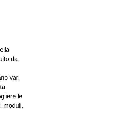
ella
uito da
ano vari
lta
gliere le
i moduli,