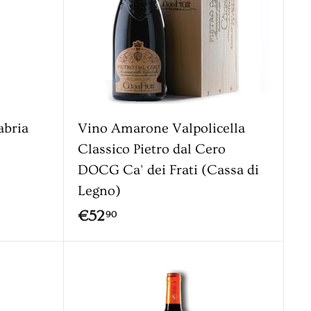
0
g
i
a
l
c
a
r
r
abria
Vino Amarone Valpolicella
e
l
Classico Pietro dal Cero
l
DOCG Ca' dei Frati (Cassa di
o
Legno)
€
€52
90
5
2
,
9