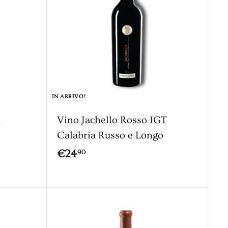
0
IN ARRIVO!
i
Vino Jachello Rosso IGT
Calabria Russo e Longo
€
€24
90
2
4
,
A
g
9
g