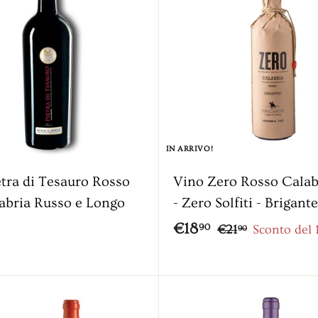
9
0
IN ARRIVO!
etra di Tesauro Rosso
Vino Zero Rosso Calab
abria Russo e Longo
- Zero Solfiti - Brigante
P
€
P
€18
€
90
€21
Sconto del 
90
r
r
2
1
1
e
e
8
,
z
z
,
9
z
z