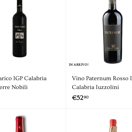
5
g
9
0
i
u
0
n
g
i
a
l
c
a
IN ARRIVO!
r
r
arico IGP Calabria
Vino Paternum Rosso 
e
l
erre Nobili
Calabria Iuzzolini
l
€
€52
90
o
5
2
,