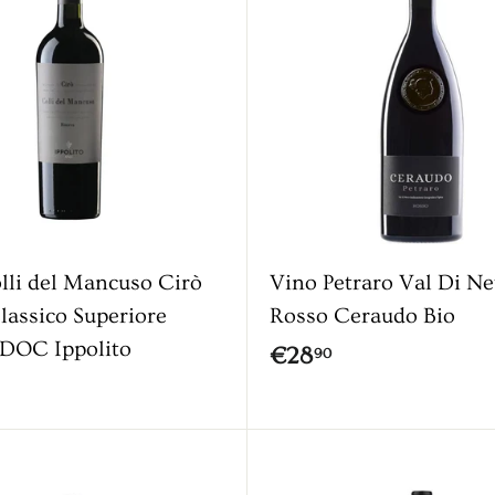
o
5
9
0
0
lli del Mancuso Cirò
Vino Petraro Val Di N
lassico Superiore
Rosso Ceraudo Bio
 DOC Ippolito
€
€28
90
2
8
,