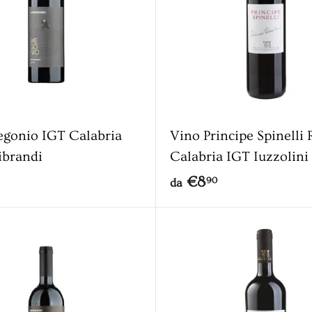
gonio IGT Calabria
Vino Principe Spinelli
ibrandi
Calabria IGT Iuzzolini
d
€8
90
da
a
€
8
,
9