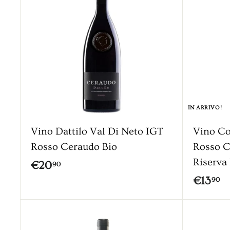
0
i
u
n
g
i
a
l
c
a
IN ARRIVO!
r
r
Vino Dattilo Val Di Neto IGT
Vino Co
e
l
Rosso Ceraudo Bio
Rosso C
l
Riserva
€
€20
90
o
€
€13
2
90
1
0
3
,