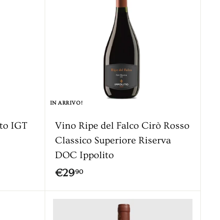
0
i
u
n
g
i
a
l
c
a
IN ARRIVO!
r
r
eto IGT
Vino Ripe del Falco Cirò Rosso
e
l
Classico Superiore Riserva
l
DOC Ippolito
o
€
€29
90
2
9
A
g