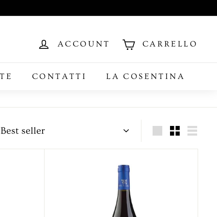
ACCOUNT
CARRELLO
TE
CONTATTI
LA COSENTINA
Ordina
Grande
Piccola
Elenc
A
g
g
i
u