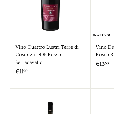
9
g
i
0
a
l
c
a
IN ARRIVO!
r
r
Vino Quattro Lustri Terre di
Vino Du
e
l
Cosenza DOP Rosso
Rosso R
l
Serracavallo
€
€13
50
o
€
€11
1
90
1
3
1
,
,
5
9
0
0