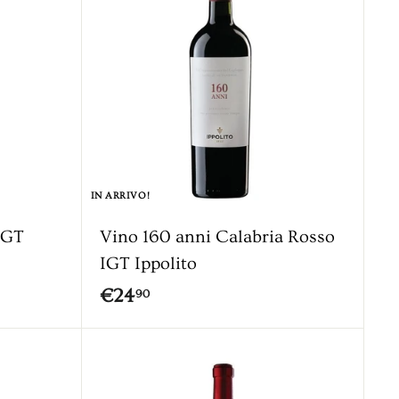
5
,
9
0
IN ARRIVO!
IGT
Vino 160 anni Calabria Rosso
IGT Ippolito
€
€24
90
2
4
,