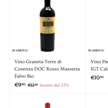
9
5
0
0
IN ARRIVO!
IN ARRIVO!
Vino Graneta Terre di
Vino Pi
Cosenza DOC Rosso Masseria
IGT Cal
Falvo Bio
€
€10
50
P
€
P
€9
€
1
90
€12
Sconto del 23%
90
r
r
1
9
0
2
e
e
,
,
A
,
z
z
g