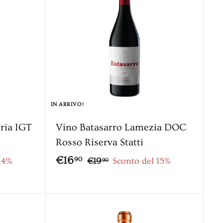
9
0
IN ARRIVO!
ria IGT
Vino Batasarro Lamezia DOC
Rosso Riserva Statti
P
€
P
€16
€
90
14%
€19
Sconto del 15%
90
r
r
1
1
9
e
e
6
,
z
z
,
A
A
9
z
z
g
g