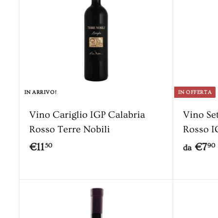
IN ARRIVO!
IN OFFERTA
Vino Cariglio IGP Calabria
Vino Se
Rosso Terre Nobili
Rosso I
€
€11
€7
50
90
da
1
1
,
A
g
5
,
g