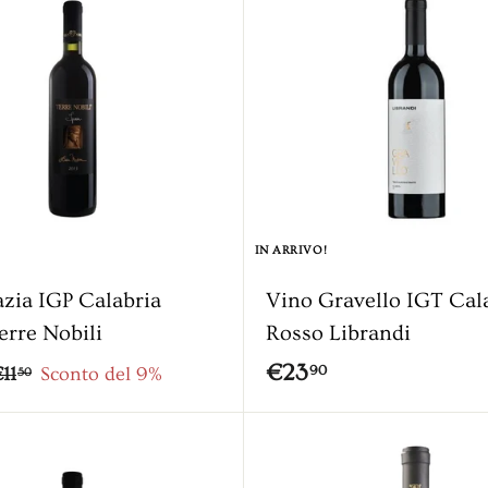
9
0
IN ARRIVO!
azia IGP Calabria
Vino Gravello IGT Cal
erre Nobili
Rosso Librandi
€
€23
€
90
11
Sconto del 9%
50
1
2
1
3
A
,
g
,