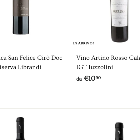
0
IN ARRIVO!
ca San Felice Cirò Doc
Vino Artino Rosso Cal
iserva Librandi
IGT Iuzzolini
d
€10
90
da
a
€
1
0
A
g
,
g