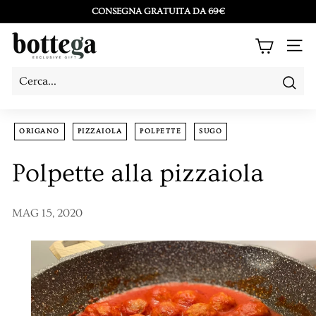
Vai
CONSEGNA GRATUITA DA 69€
direttamente
Metti
B
ai
in
NAV
o
contenuti
pausa
t
presentazione
Cerc
Cerca
Chiudi
t
e
ORIGANO
PIZZAIOLA
POLPETTE
SUGO
g
Polpette alla pizzaiola
a
L
MAG 15, 2020
a
C
o
s
e