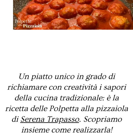
n
t
i
n
a
Un piatto unico in grado di
richiamare con creatività i sapori
della cucina tradizionale: è la
ricetta delle Polpetta alla pizzaiola
di
Serena Trapasso
. Scopriamo
insieme come realizzarla!