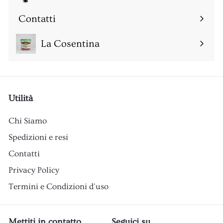
Espandi
sottomenu
Contatti
Espandi
sottomenu
La Cosentina
Utilità
Chi Siamo
Spedizioni e resi
Contatti
Privacy Policy
Termini e Condizioni d'uso
Mettiti in contatto
Seguici su