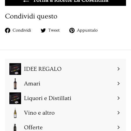
Torna a Ricette La Cosentina
Condividi questo
Condividi
Twitta
Aggiungi
Condividi
Tweet
Appuntalo
su
su
un
Facebook
Twitter
pin
su
Pinterest
IDEE REGALO
Amari
Espandi
sottomenu
Liquori e Distillati
Espandi
sottomenu
Vino e altro
Espandi
sottomenu
Offerte