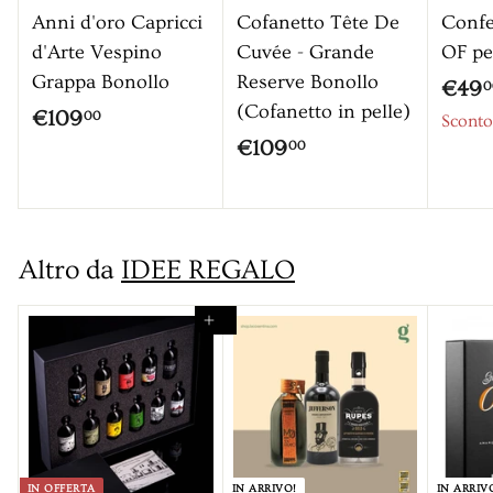
Anni d'oro Capricci
Cofanetto Tête De
Confe
d'Arte Vespino
Cuvée - Grande
OF pe
Grappa Bonollo
Reserve Bonollo
P
€49
0
(Cofanetto in pelle)
r
€
€109
00
Sconto
e
€
€109
1
00
z
1
0
z
0
9
o
9
,
s
Altro da
IDEE REGALO
,
0
c
0
0
o
Aggiungi al carrello
0
n
t
a
t
o
IN OFFERTA
IN ARRIVO!
IN ARRIV