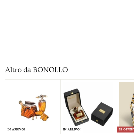
IN ARRIVO!
Grappa OF
Oroscopo Pesci
Bonollo
€
€115
00
1
1
Altro da
BONOLLO
5
,
0
0
IN ARRIVO!
IN ARRIVO!
IN OFFER