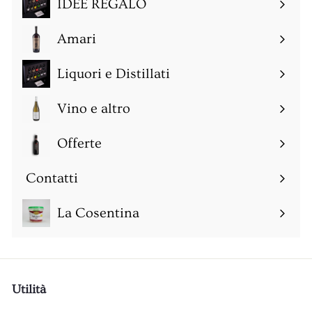
IDEE REGALO
o
t
o
Amari
Espandi
sottomenu
Liquori e Distillati
Espandi
sottomenu
Vino e altro
Espandi
sottomenu
Offerte
Espandi
sottomenu
Contatti
Espandi
sottomenu
La Cosentina
Utilità