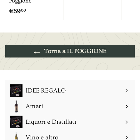
Poggione
a
€
€89
00
€
8
4
9
9
,
,
0
0
Torna a IL POGGIONE
0
0
IDEE REGALO
Amari
Espandi
sottomenu
Liquori e Distillati
Espandi
sottomenu
Vino e altro