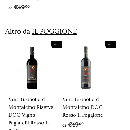
d
€49
00
da
a
€
Altro da
IL POGGIONE
4
9
Aggiungi al carrello
Aggiungi al carrello
,
0
0
Vino Brunello di
Vino Brunello di
Montalcino Riserva
Montalcino DOC
DOC Vigna
Rosso Il Poggione
Paganelli Rosso Il
d
€49
00
da