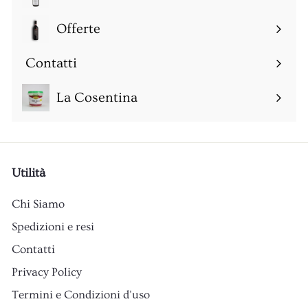
Espandi
sottomenu
Offerte
Espandi
sottomenu
Contatti
Espandi
sottomenu
La Cosentina
Utilità
Chi Siamo
Spedizioni e resi
Contatti
Privacy Policy
Termini e Condizioni d'uso