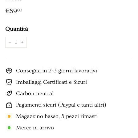
Prezzo
€89,00
€89
00
Quantità
−
+
Consegna in 2-3 giorni lavorativi
Imballaggi Certificati e Sicuri
Carbon neutral
Pagamenti sicuri (Paypal e tanti altri)
Magazzino basso, 3 pezzi rimasti
Merce in arrivo