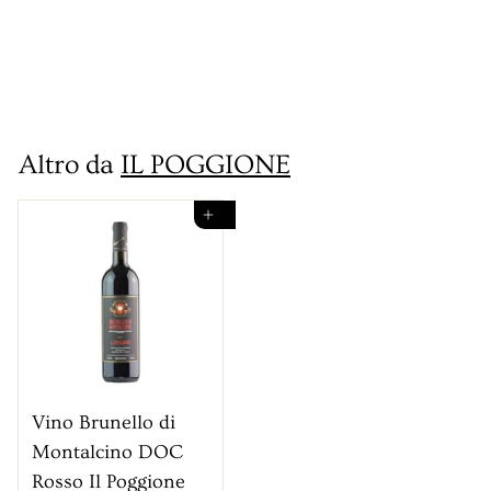
Paganelli Rosso Il
Poggione
€
€89
00
8
9
Altro da
IL POGGIONE
,
0
Aggiungi al carrello
0
Vino Brunello di
Montalcino DOC
Rosso Il Poggione