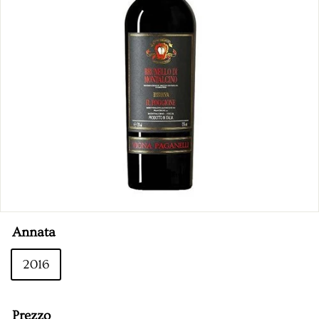
n
t
i
n
a
Annata
2016
Prezzo