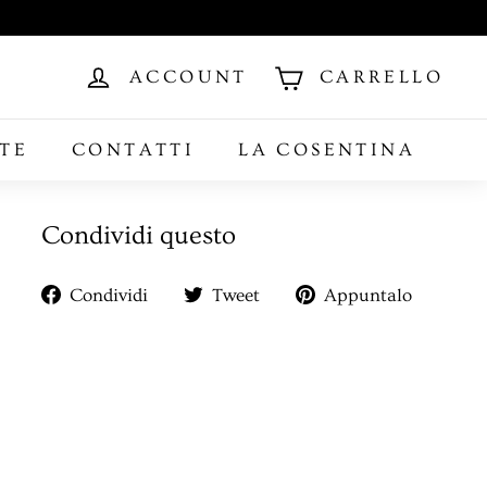
ACCOUNT
CARRELLO
TE
CONTATTI
LA COSENTINA
Condividi questo
Condividi
Twitta
Aggiu
Condividi
Tweet
Appuntalo
su
su
un
Facebook
Twitter
pin
su
Pinter