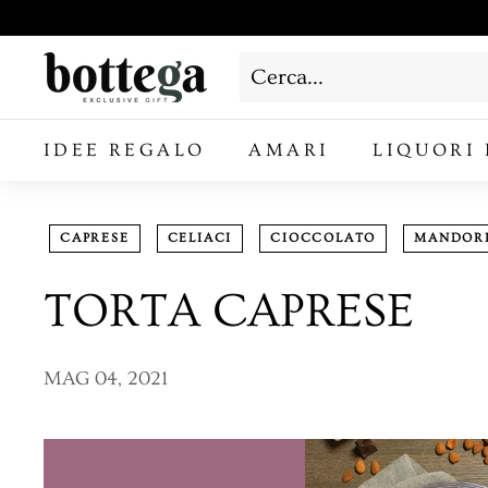
Vai
direttamente
B
ai
o
contenuti
Cerca
Chiudi
t
IDEE REGALO
AMARI
LIQUORI 
t
e
g
CAPRESE
CELIACI
CIOCCOLATO
MANDOR
a
TORTA CAPRESE
L
a
C
MAG 04, 2021
o
s
e