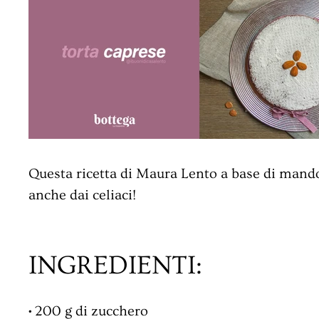
n
t
i
n
a
Questa ricetta di Maura Lento a base di mandor
anche dai celiaci!
INGREDIENTI:
•
200 g di zucchero