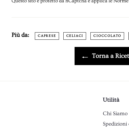
Questo sito è protetto da hCaptcha e applica le
Norme 
Più da:
CAPRESE
CELIACI
CIOCCOLATO
Torna a Ricet
Utilità
Chi Siamo
Spedizioni 