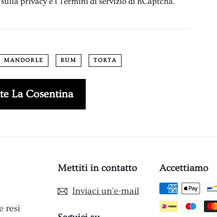
sulla privacy
e i
Termini di servizio
di hCaptcha.
MANDORLE
RUM
TORTA
te La Cosentina
Mettiti in contatto
Accettiamo
Inviaci un'e-mail
e resi