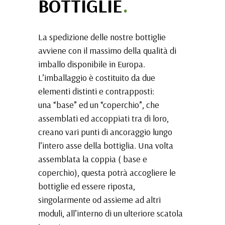
BOTTIGLIE
.
n
t
La spedizione delle nostre bottiglie
i
avviene con il massimo della qualità di
n
imballo disponibile in Europa.
a
L’imballaggio è costituito da due
elementi distinti e contrapposti:
una “base” ed un “coperchio”, che
assemblati ed accoppiati tra di loro,
creano vari punti di ancoraggio lungo
l’intero asse della bottiglia. Una volta
assemblata la coppia ( base e
coperchio), questa potrà accogliere le
bottiglie ed essere riposta,
singolarmente od assieme ad altri
moduli, all’interno di un ulteriore scatola