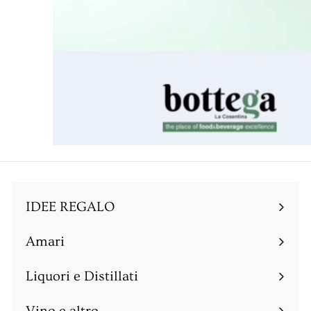
IDEE REGALO
Amari
Espandi
sottomenu
Liquori e Distillati
Espandi
sottomenu