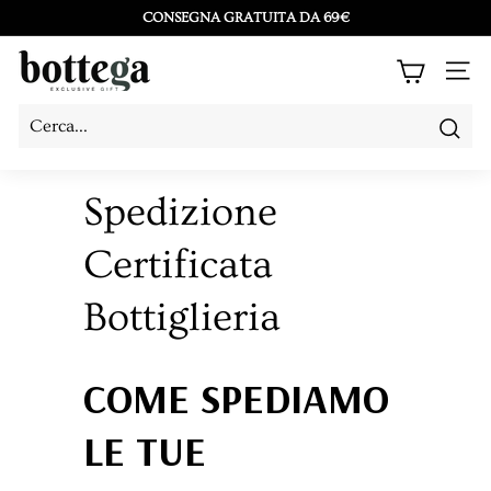
Vai
CONSEGNA GRATUITA DA 69€
direttamente
Metti
B
ai
in
NAV
o
contenuti
pausa
t
presentazione
Cerc
Cerca
Chiudi
t
e
Spedizione
g
Certificata
a
L
Bottiglieria
a
C
COME SPEDIAMO
o
s
LE TUE
e