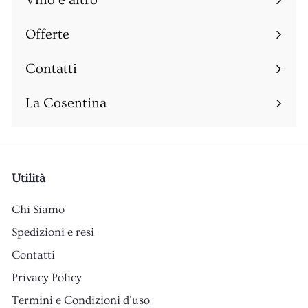
Vino e altro
Espandi
sottomenu
Offerte
Espandi
sottomenu
Contatti
Espandi
sottomenu
La Cosentina
Utilità
Chi Siamo
Spedizioni e resi
Contatti
Privacy Policy
Termini e Condizioni d'uso