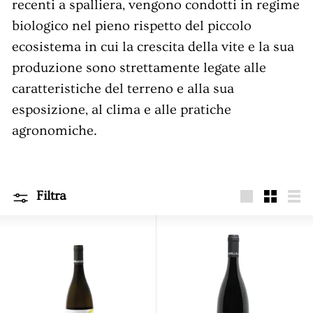
e
recenti a spalliera, vengono condotti in regime
n
biologico nel pieno rispetto del piccolo
t
ecosistema in cui la crescita della vite e la sua
i
produzione sono strettamente legate alle
n
caratteristiche del terreno e alla sua
a
esposizione, al clima e alle pratiche
agronomiche.
Filtra
Grande
Piccola
Ele