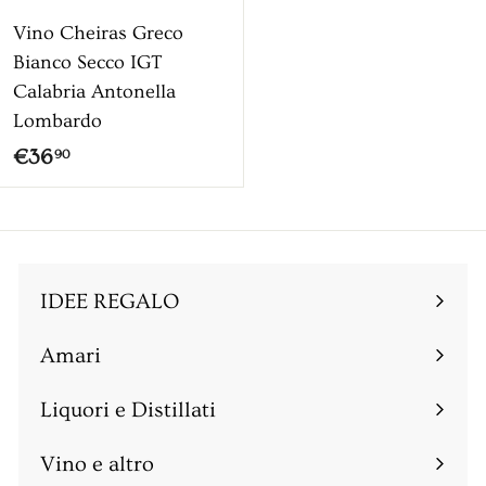
t
t
Vino Cheiras Greco
a
a
Bianco Secco IGT
t
t
Calabria Antonella
o
o
Lombardo
€
€36
90
3
6
,
9
IDEE REGALO
0
Amari
Espandi
sottomenu
Liquori e Distillati
Espandi
sottomenu
Vino e altro
Espandi