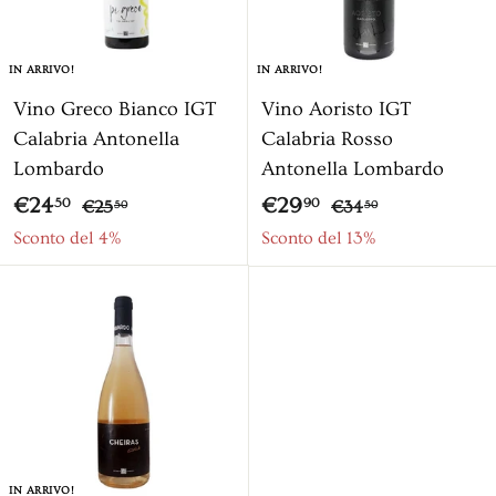
IN ARRIVO!
IN ARRIVO!
Vino Greco Bianco IGT
Vino Aoristo IGT
Calabria Antonella
Calabria Rosso
Lombardo
Antonella Lombardo
P
P
P
P
€
€
€24
€29
€
€
50
90
€25
€34
50
50
r
r
r
r
2
3
2
2
Sconto del 4%
Sconto del 13%
5
4
e
e
e
e
4
9
,
,
z
z
z
z
,
,
5
5
z
z
z
z
5
9
0
0
o
o
o
o
0
0
s
s
c
c
o
o
n
n
IN ARRIVO!