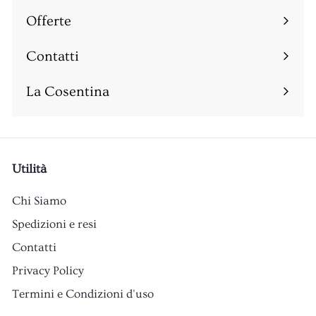
sottomenu
Offerte
Espandi
sottomenu
Contatti
Espandi
sottomenu
La Cosentina
Utilità
Chi Siamo
Spedizioni e resi
Contatti
Privacy Policy
Termini e Condizioni d'uso