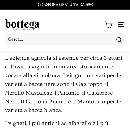
Vai
CONSEGNA GRATUITA DA 69€
direttamente
Metti
ai
in
B
contenuti
NAV
pausa
o
presentazione
t
Cerc
Cerca
Chiudi
t
L’azienda agricola si estende per circa 5 ettari
e
coltivati a vigneti, in un’area storicamente
g
vocata alla viticoltura. I vitigni coltivati per le
a
varietà a bacca nera sono il Gaglioppo, il
L
Nerello Mascalese, l’Alicante, il Calabrese
a
Nero. Il Greco di Bianco e il Mantonico per le
C
varietà a bacca bianca.
o
s
I vigneti, i più antichi ad alberello e i più