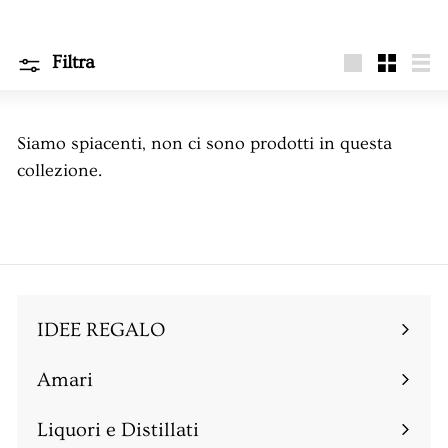
e
n
Filtra
t
Grande
Piccola
Ele
i
n
Siamo spiacenti, non ci sono prodotti in questa
a
collezione.
IDEE REGALO
Amari
Espandi
sottomenu
Liquori e Distillati
Espandi