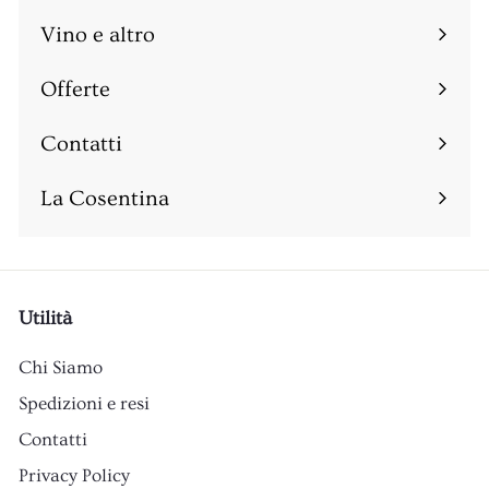
sottomenu
Vino e altro
Espandi
sottomenu
Offerte
Espandi
sottomenu
Contatti
Espandi
sottomenu
La Cosentina
Utilità
Chi Siamo
Spedizioni e resi
Contatti
Privacy Policy