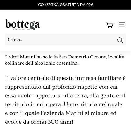
Vai
CONSEGNA GRATUITA DA 69€
direttamente
Metti
ai
in
B
contenuti
NAV
pausa
o
presentazione
t
Cerc
Cerca
Chiudi
t
Poderi Marini ha sede in San Demetrio Corone, località
e
collinare dell’alto ionio cosentino.
g
a
Il valore centrale di questa impresa familiare è
L
rappresentato dal profondo rispetto con cui
a
essa vuole rapportarsi alla terra, alla gente e al
C
territorio in cui opera. Un territorio nel quale
e con il quale l’azienda Marini si misura ed
o
evolve da ormai 300 anni!
s