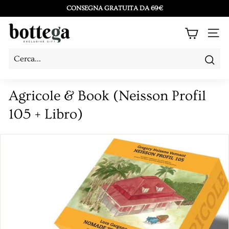
Vai
CONSEGNA GRATUITA DA 69€
direttamente
Metti
B
ai
in
NAV
o
contenuti
pausa
t
presentazione
Cerc
Cerca
Chiudi
t
e
Agricole & Book (Neisson Profil
g
105 + Libro)
a
L
a
C
o
s
e