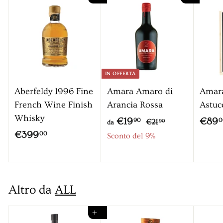
c
o
n
t
a
IN OFFERTA
t
Aberfeldy 1996 Fine
Amara Amaro di
Amara
o
French Wine Finish
Arancia Rossa
Astuc
Whisky
P
d
€19
€89
€
90
0
€21
90
da
r
€
2
€399
a
00
Sconto del 9%
1
e
3
€
,
z
9
1
9
z
9
9
0
o
Altro da
ALL
,
,
0
9
Aggiungi al carrello