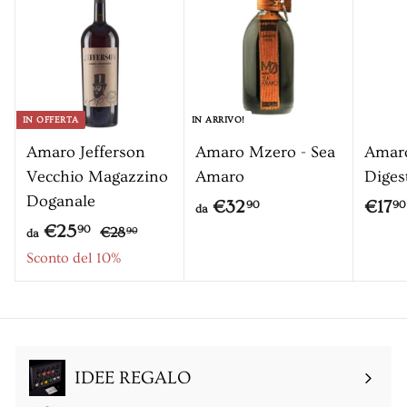
0
0
IN OFFERTA
IN ARRIVO!
Amaro Jefferson
Amaro Mzero - Sea
Amar
Vecchio Magazzino
Amaro
Diges
Doganale
d
€32
€17
90
90
da
P
d
€25
€
a
90
€28
90
da
r
2
a
Sconto del 10%
€
8
e
€
3
,
z
2
2
9
z
5
0
,
o
,
9
IDEE REGALO
9
0