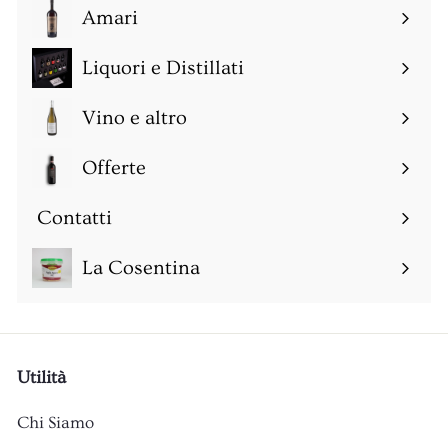
0
Amari
Espandi
sottomenu
Liquori e Distillati
Espandi
sottomenu
Vino e altro
Espandi
sottomenu
Offerte
Espandi
sottomenu
Contatti
Espandi
sottomenu
La Cosentina
Utilità
Chi Siamo