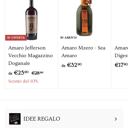
0
c
o
n
t
a
IN OFFERTA
IN ARRIVO!
t
Amaro Jefferson
Amaro Mzero - Sea
Amar
o
Vecchio Magazzino
Amaro
Diges
Doganale
d
€32
€17
90
90
da
P
d
€25
€
a
90
€28
90
da
r
2
a
Sconto del 10%
€
8
e
€
3
,
z
2
2
9
z
5
0
,
o
,
9
IDEE REGALO
9
0