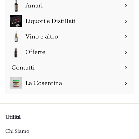
0
Amari
Espandi
sottomenu
Liquori e Distillati
Espandi
sottomenu
Vino e altro
Espandi
sottomenu
Offerte
Espandi
sottomenu
Contatti
Espandi
sottomenu
La Cosentina
Utilità
Chi Siamo