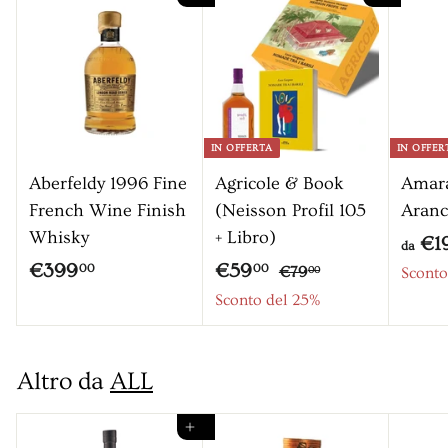
0
c
o
n
t
a
IN OFFERTA
IN OFFER
t
Aberfeldy 1996 Fine
Agricole & Book
Amara
o
French Wine Finish
(Neisson Profil 105
Aranc
Whisky
+ Libro)
€1
da
P
P
€
€
€399
€59
€
00
00
€79
Sconto
00
r
r
7
3
5
Sconto del 25%
9
e
e
9
9
,
z
z
9
,
0
z
z
Altro da
ALL
,
0
0
o
o
0
0
s
Aggiungi al carrello