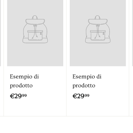
Esempio di
Esempio di
prodotto
prodotto
€
€
€29
€29
99
99
2
2
9
9
,
,