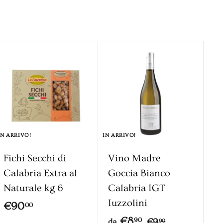
9
9
IN ARRIVO!
IN ARRIVO!
Fichi Secchi di
Vino Madre
Calabria Extra al
Goccia Bianco
Naturale kg 6
Calabria IGT
Iuzzolini
€
€90
00
d
P
€8
9
€
90
€9
da
90