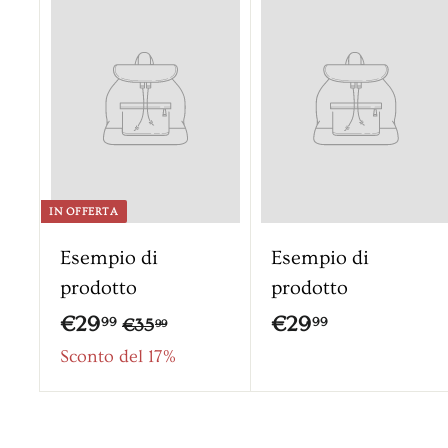
IN OFFERTA
Esempio di
Esempio di
prodotto
prodotto
€
€
€29
€29
€
99
99
€35
99
3
2
2
Sconto del 17%
5
9
9
,
,
,
9