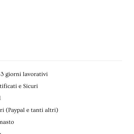
3 giorni lavorativi
ificati e Sicuri
l
i (Paypal e tanti altri)
imasto