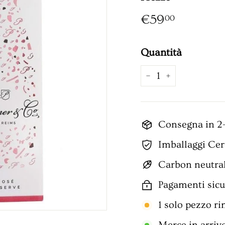
Prezzo
€59,00
€59
00
Quantità
−
+
Consegna in 2-
Imballaggi Cert
Carbon neutra
Pagamenti sicur
1 solo pezzo r