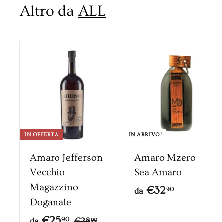
9
9
9
Altro da
ALL
9
9
A
g
g
i
u
n
g
i
IN OFFERTA
IN ARRIVO!
a
l
Amaro Jefferson
Amaro Mzero -
c
Vecchio
Sea Amaro
a
Magazzino
r
d
€32
90
da
r
Doganale
a
e
d
P
€25
€
90
€28
da
90