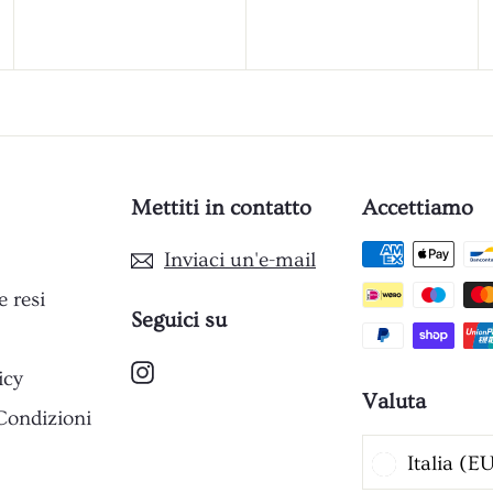
l
l
7
l
l
,
,
o
o
9
9
0
0
Mettiti in contatto
Accettiamo
Inviaci un'e-mail
e resi
Seguici su
Instagram
icy
Valuta
Condizioni
Italia (E