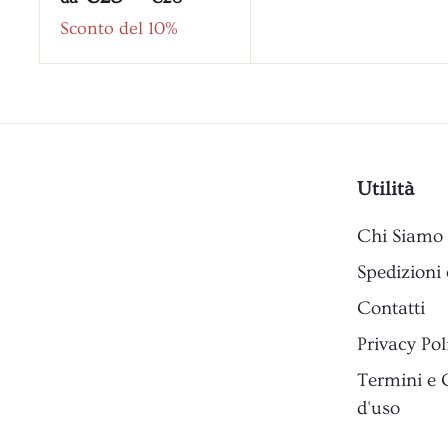
l
€
l
r
2
a
Sconto del 10%
3
o
8
e
€
2
,
z
2
,
9
z
5
0
9
o
,
0
Utilità
9
0
Chi Siamo
Spedizioni 
Contatti
Privacy Pol
Termini e 
d'uso