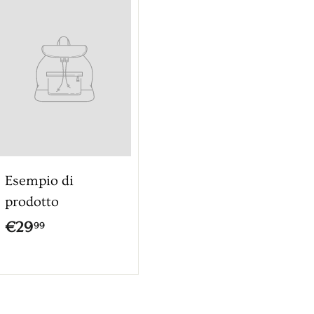
Esempio di
prodotto
€
€29
99
2
9
,