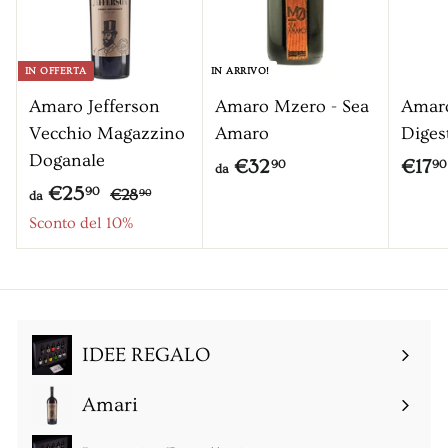
IN OFFERTA
IN ARRIVO!
Amaro Jefferson
Amaro Mzero - Sea
Amar
Vecchio Magazzino
Amaro
Diges
Doganale
d
€32
€17
90
90
da
P
d
€25
€
a
90
€28
90
da
r
2
a
Sconto del 10%
€
8
e
€
3
,
z
2
2
9
z
5
0
,
o
,
9
IDEE REGALO
9
0
0
Amari
Espandi