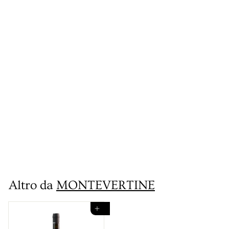
IN ARRIVO!
Vino Le Pergole
Torte IGT Rosso
Toscana
Montevertine
€
€249
90
2
4
Altro da
MONTEVERTINE
9
,
Aggiungi al carrello
9