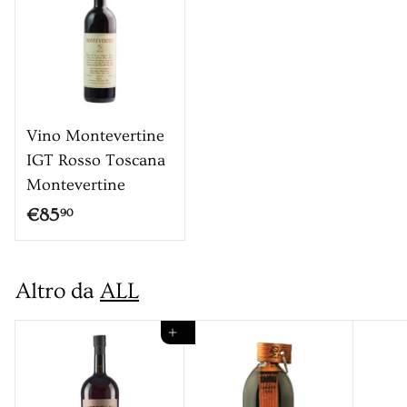
0
Vino Montevertine
IGT Rosso Toscana
Montevertine
€
€85
90
8
5
Altro da
ALL
,
9
Aggiungi al carrello
0