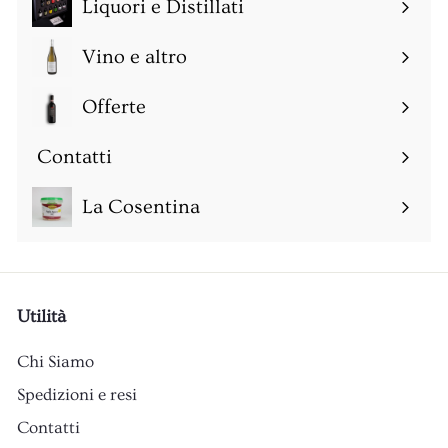
sottomenu
Liquori e Distillati
Espandi
sottomenu
Vino e altro
Espandi
sottomenu
Offerte
Espandi
sottomenu
Contatti
Espandi
sottomenu
La Cosentina
Utilità
Chi Siamo
Spedizioni e resi
Contatti