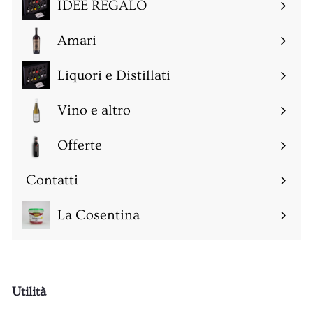
IDEE REGALO
Amari
Espandi
sottomenu
Liquori e Distillati
Espandi
sottomenu
Vino e altro
Espandi
sottomenu
Offerte
Espandi
sottomenu
Contatti
Espandi
sottomenu
La Cosentina
Utilità