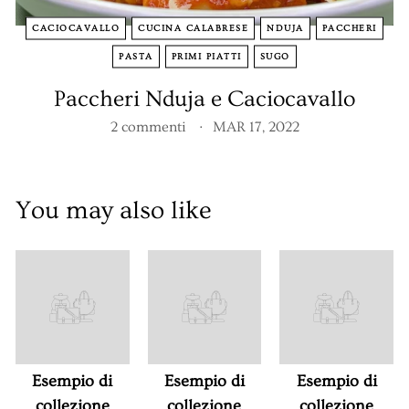
n
CACIOCAVALLO
CUCINA CALABRESE
NDUJA
PACCHERI
t
PASTA
PRIMI PIATTI
SUGO
i
Paccheri Nduja e Caciocavallo
n
a
2 commenti
MAR 17, 2022
You may also like
Esempio di
Esempio di
Esempio di
collezione
collezione
collezione