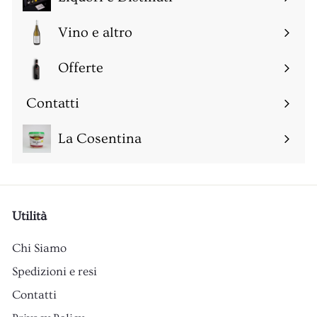
Espandi
sottomenu
Vino e altro
Espandi
sottomenu
Offerte
Espandi
sottomenu
Contatti
Espandi
sottomenu
La Cosentina
Utilità
Chi Siamo
Spedizioni e resi
Contatti