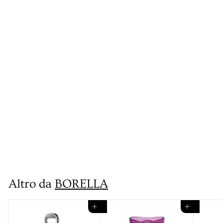
Stampo Forno
antiaderente per
Plumcake 31 cm
€
€3
90
3
,
Altro da
BORELLA
9
0
Aggiungi al carrello
Aggiungi al carrello