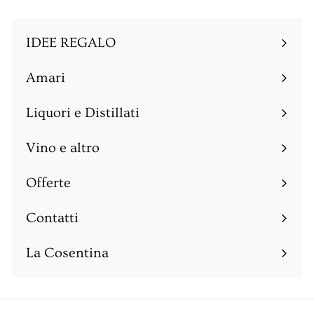
t
n
t
a
t
a
IDEE REGALO
t
a
t
o
t
o
Amari
Espandi
o
sottomenu
Liquori e Distillati
Espandi
sottomenu
Vino e altro
Espandi
sottomenu
Offerte
Espandi
sottomenu
Contatti
Espandi
sottomenu
La Cosentina