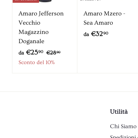
a
l
Amaro Jefferson
Amaro Mzero -
c
Vecchio
Sea Amaro
a
Magazzino
r
d
€32
90
da
r
Doganale
a
e
d
P
€25
€
90
€28
l
da
€
90
l
r
2
a
Sconto del 10%
3
o
8
e
€
2
,
z
2
,
9
z
5
0
9
o
,
0
Utilità
9
0
Chi Siamo
Spedizioni 