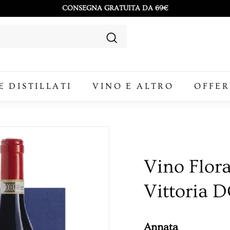
CONSEGNA GRATUITA DA 69€
Metti
in
Cerca
pausa
presentazione
E DISTILLATI
VINO E ALTRO
OFFER
Vino Flor
Vittoria 
Annata