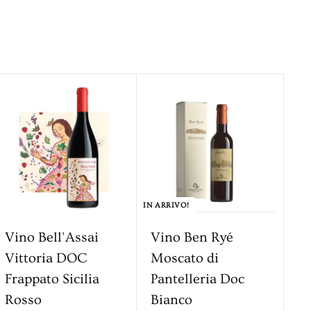
A
g
g
i
u
n
g
i
IN ARRIVO!
a
l
Vino Bell'Assai
Vino Ben Ryé
c
Vittoria DOC
Moscato di
a
Frappato Sicilia
Pantelleria Doc
r
r
Rosso
Bianco