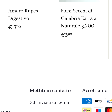
a
a
l
l
Amaro Rupes
Fichi Secchi di
c
c
Digestivo
Calabria Extra al
a
a
Naturale g.200
r
r
€
€17
90
r
r
€
€3
1
90
e
e
3
l
l
7
l
l
,
,
o
o
9
9
0
0
Mettiti in contatto
Accettiamo
Inviaci un'e-mail
e resi