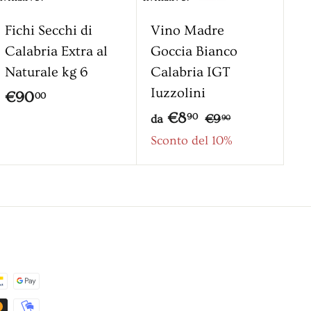
Fichi Secchi di
Vino Madre
Calabria Extra al
Goccia Bianco
Naturale kg 6
Calabria IGT
Iuzzolini
€
€90
00
d
P
€8
9
€
90
€9
da
90
r
9
a
Sconto del 10%
0
,
e
€
,
9
z
8
0
0
z
,
0
o
9
0