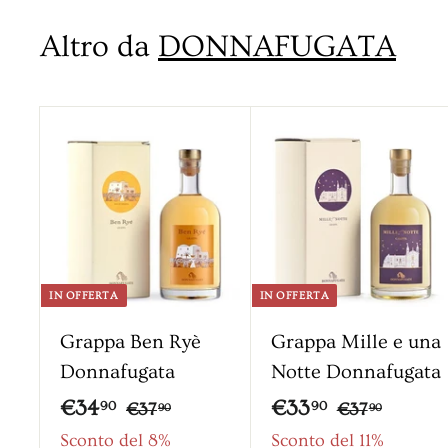
,
Altro da
DONNAFUGATA
9
0
A
g
g
i
u
n
g
i
IN OFFERTA
IN OFFERTA
a
l
Grappa Ben Ryè
Grappa Mille e una
c
Donnafugata
Notte Donnafugata
a
r
P
€
P
P
€
P
€34
€33
€
€
90
90
€37
€37
90
90
r
r
r
3
r
r
3
3
3
Sconto del 8%
Sconto del 11%