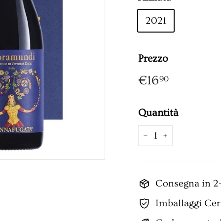
2021
Prezzo
Prezzo
€16,90
€16
90
Quantità
−
+
Consegna in 2-
Imballaggi Cert