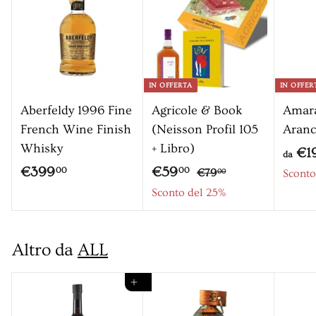
0
IN OFFERTA
IN OFFER
Aberfeldy 1996 Fine
Agricole & Book
Amara
French Wine Finish
(Neisson Profil 105
Aranc
Whisky
+ Libro)
€1
da
P
P
€
€
€399
€59
€
00
00
€79
Sconto
00
r
r
7
3
5
Sconto del 25%
9
e
e
9
9
,
z
z
9
,
0
z
z
Altro da
ALL
,
0
0
o
o
0
0
s
Aggiungi al carrello
0
c