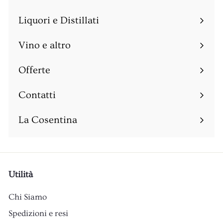
Espandi
sottomenu
Liquori e Distillati
Espandi
sottomenu
Vino e altro
Espandi
sottomenu
Offerte
Espandi
sottomenu
Contatti
Espandi
sottomenu
La Cosentina
Utilità
Chi Siamo
Spedizioni e resi