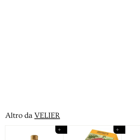
Long Pond STC♥E
2010 Small Batch
Rum
€
€179
00
1
7
Altro da
VELIER
9
,
Aggiungi al carrello
Aggiungi al carrello
0