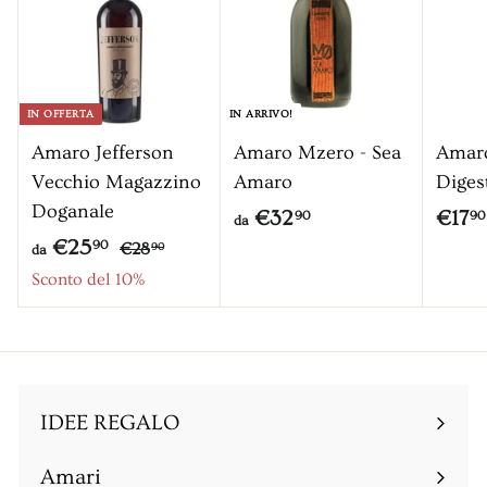
o
n
t
a
IN OFFERTA
IN ARRIVO!
t
Amaro Jefferson
Amaro Mzero - Sea
Amar
o
Vecchio Magazzino
Amaro
Diges
Doganale
d
€32
€17
90
90
da
P
d
€25
€
a
90
€28
90
da
r
2
a
Sconto del 10%
€
8
e
€
3
,
z
2
2
9
z
5
0
,
o
,
9
IDEE REGALO
9
0
0
Amari