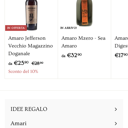
IN OFFERTA
IN ARRIVO!
Amaro Jefferson
Amaro Mzero - Sea
Amar
Vecchio Magazzino
Amaro
Diges
Doganale
d
€32
€17
90
90
da
P
d
€25
€
a
90
€28
90
da
r
2
a
Sconto del 10%
€
8
e
€
3
,
z
2
2
9
z
5
0
,
o
,
9
IDEE REGALO
9
0
0
Amari
Espandi