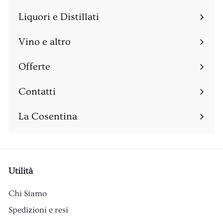
sottomenu
Liquori e Distillati
Espandi
sottomenu
Vino e altro
Espandi
sottomenu
Offerte
Espandi
sottomenu
Contatti
Espandi
sottomenu
La Cosentina
Utilità
Chi Siamo
Spedizioni e resi