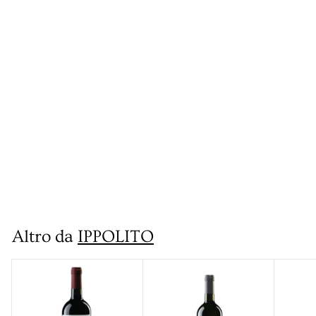
IN ARRIVO!
Vino Pecorello
Calabria Bianco IGT
Ippolito
€
€10
90
1
0
Altro da
IPPOLITO
,
9
0