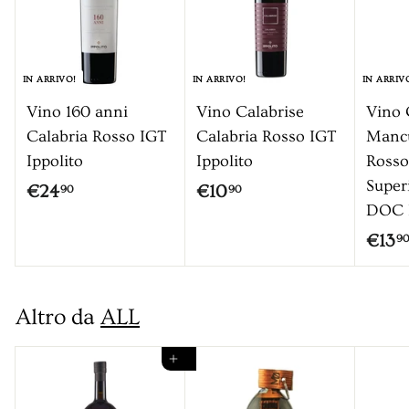
IN ARRIVO!
IN ARRIVO!
IN ARRIV
Vino 160 anni
Vino Calabrise
Vino C
Calabria Rosso IGT
Calabria Rosso IGT
Mancu
Ippolito
Ippolito
Rosso
Super
€
€
€24
€10
90
90
DOC I
2
1
€13
9
4
0
,
,
9
9
Altro da
ALL
0
0
Aggiungi al carrello