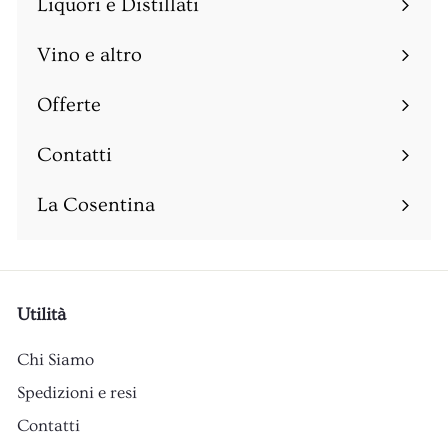
Liquori e Distillati
Espandi
sottomenu
Vino e altro
Espandi
sottomenu
Offerte
Espandi
sottomenu
Contatti
Espandi
sottomenu
La Cosentina
Utilità
Chi Siamo
Spedizioni e resi
Contatti