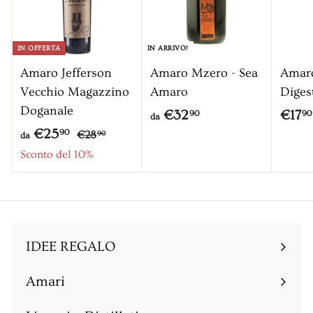
t
t
a
a
t
t
IN OFFERTA
IN ARRIVO!
o
o
Amaro Jefferson
Amaro Mzero - Sea
Amar
Vecchio Magazzino
Amaro
Diges
Doganale
d
€32
€17
90
90
da
P
d
€25
€
a
90
€28
90
da
r
2
a
Sconto del 10%
€
8
e
€
3
,
z
2
2
9
z
5
0
,
o
,
9
IDEE REGALO
9
0
0
Amari
Espandi
sottomenu