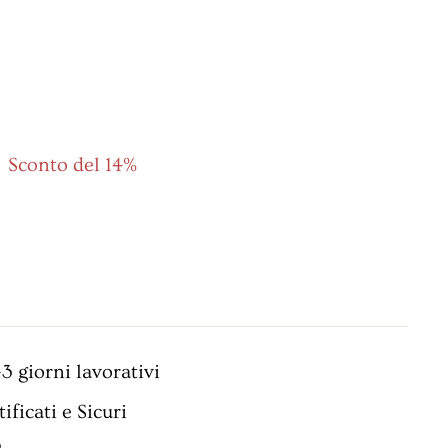
0
€119,00
Sconto del 14%
3 giorni lavorativi
ificati e Sicuri