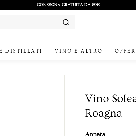
CONSEGNA GRATUITA DA 69€
Metti
in
Cerca
pausa
presentazione
E DISTILLATI
VINO E ALTRO
OFFER
Vino Sole
Roagna
Annata