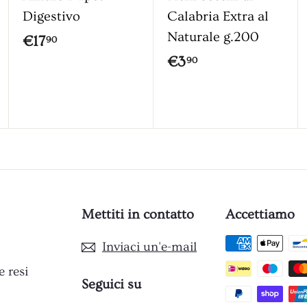
c
c
Digestivo
Calabria Extra al
a
a
Naturale g.200
r
r
€
€17
90
r
r
€
€3
1
90
e
e
3
l
l
7
l
l
,
,
o
o
9
9
0
0
Mettiti in contatto
Accettiamo
Inviaci un'e-mail
e resi
Seguici su