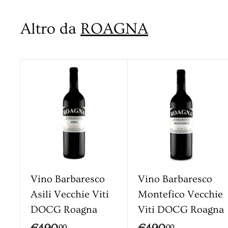
9
,
z
z
,
0
Altro da
ROAGNA
o
o
0
0
s
0
c
o
A
g
n
g
t
i
a
u
n
t
g
o
i
a
l
Vino Barbaresco
Vino Barbaresco
c
Asili Vecchie Viti
Montefico Vecchie
a
DOCG Roagna
Viti DOCG Roagna
r
r
€
€
00
00