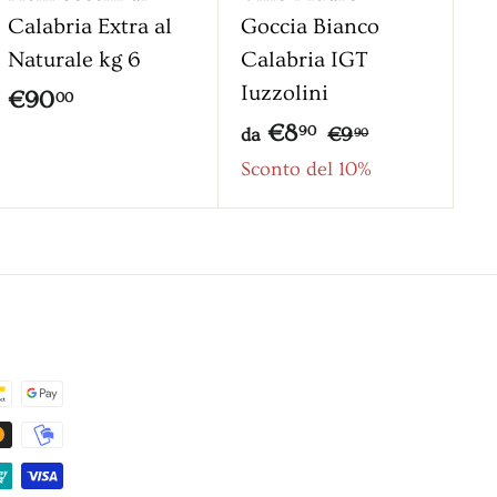
Calabria Extra al
Goccia Bianco
Naturale kg 6
Calabria IGT
Iuzzolini
€
€90
00
d
P
€8
9
€
90
€9
da
90
r
9
a
Sconto del 10%
0
,
e
€
,
9
z
8
0
0
z
,
0
o
9
0