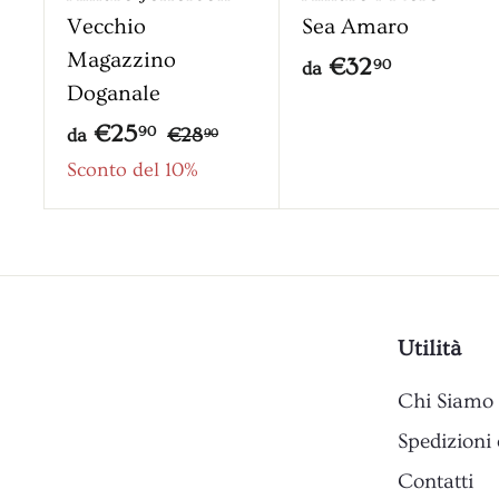
c
Vecchio
Sea Amaro
a
Magazzino
r
d
€32
90
da
r
Doganale
a
e
d
P
€25
€
90
€28
l
da
€
90
l
r
2
a
Sconto del 10%
3
o
8
e
€
2
,
z
2
,
9
z
5
0
9
o
,
0
Utilità
9
0
Chi Siamo
Spedizioni 
Contatti